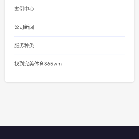
案例中心
公司新闻
服务种类
找到完美体育365wm