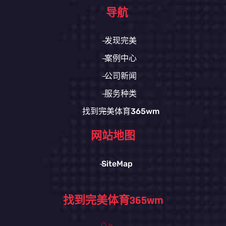
导航
发现完美
案例中心
公司新闻
服务种类
找到完美体育365wm
网站地图
SiteMap
找到完美体育365wm