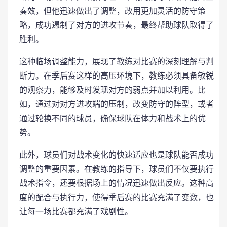
奏效，但他迅速做出了调整，改用更加灵活的防守策
略，成功遏制了对方的进攻节奏，最终帮助球队取得了
胜利。
这种临场调整能力，展现了教练对比赛的深刻理解与判
断力。在季后赛这样的高压环境下，教练必须具备敏锐
的观察力，能够及时发现对方的弱点并加以利用。比
如，通过对对方进攻端的压制，改变防守的阵型，或者
通过轮换不同的球员，确保球队在体力和战术上的优
势。
此外，球员们对战术变化的快速适应也是球队能否成功
调整的重要因素。在教练的指导下，球员们不仅要执行
战术指令，还要根据场上的情况迅速做出反应。这种高
度的配合与执行力，使得季后赛的比赛充满了变数，也
让每一场比赛都充满了戏剧性。