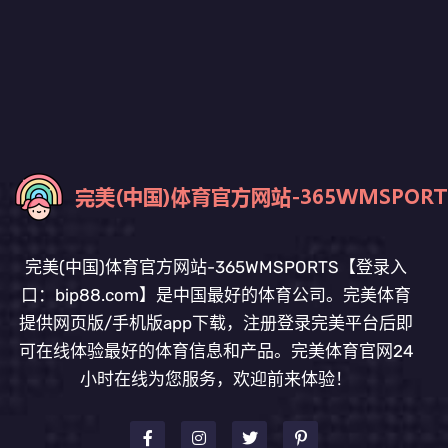
完美(中国)体育官方网站-365WMSPORTS【登录入
口：bip88.com】是中国最好的体育公司。完美体育
提供网页版/手机版app下载，注册登录完美平台后即
可在线体验最好的体育信息和产品。完美体育官网24
小时在线为您服务，欢迎前来体验！