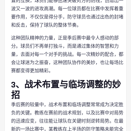
置的互换，球员们能够迅速突破对方的防线，创造出一
波又一波的进攻高潮。每一位球员都在比赛中发挥着重
要作用，不仅仅是得分手，防守球员也通过出色的封堵
和反击，保持了球队的整体节奏。
这种团队精神的力量，正是季后赛中最令人感动的部
分。球员们不再单打独斗，而是通过集体的智慧和力
量，去面对每一个对手的挑战。每一次精妙的配合，都
会让球迷为之振奋，这种团队协作的美妙，也让每场比
赛都变得更加精彩。
3、战术布置与临场调整的妙
招
季后赛的较量中，战术布置和临场调整常常成为决定胜
负的关键。教练在赛前的战术规划，以及比赛中对局势
的迅速应变，往往能让球队在关键时刻逆转局势。在最
新的一场比赛中，某教练在上半场的防守策略未能完全