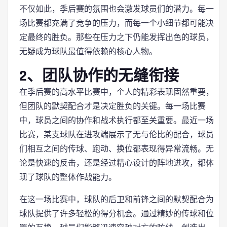
不仅如此，季后赛的氛围也会激发球员们的潜力。每一
场比赛都充满了竞争的压力，而每一个小细节都可能决
定最终的胜负。那些在压力之下仍能发挥出色的球员，
无疑成为球队最值得依赖的核心人物。
2、团队协作的无缝衔接
在季后赛的高水平比赛中，个人的精彩表现固然重要，
但团队的默契配合才是决定胜负的关键。每一场比赛
中，球员之间的协作和战术执行都至关重要。最近一场
比赛，某支球队在进攻端展示了无与伦比的配合，球员
们相互之间的传球、跑动、换位都表现得异常流畅。无
论是快速的反击，还是经过精心设计的阵地进攻，都体
现了球队的整体作战能力。
在这一场比赛中，球队的后卫和前锋之间的默契配合为
球队提供了许多轻松的得分机会。通过精妙的传球和位