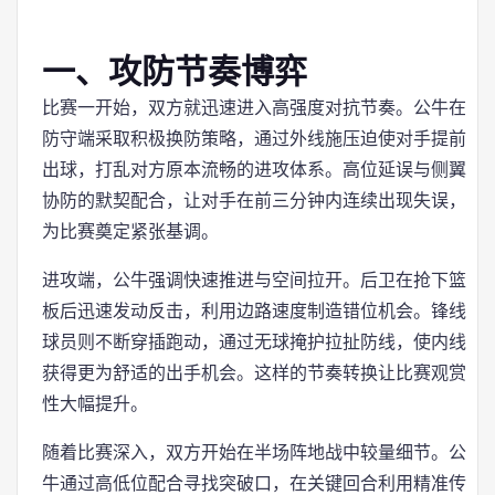
一、攻防节奏博弈
比赛一开始，双方就迅速进入高强度对抗节奏。公牛在
防守端采取积极换防策略，通过外线施压迫使对手提前
出球，打乱对方原本流畅的进攻体系。高位延误与侧翼
协防的默契配合，让对手在前三分钟内连续出现失误，
为比赛奠定紧张基调。
进攻端，公牛强调快速推进与空间拉开。后卫在抢下篮
板后迅速发动反击，利用边路速度制造错位机会。锋线
球员则不断穿插跑动，通过无球掩护拉扯防线，使内线
获得更为舒适的出手机会。这样的节奏转换让比赛观赏
性大幅提升。
随着比赛深入，双方开始在半场阵地战中较量细节。公
牛通过高低位配合寻找突破口，在关键回合利用精准传