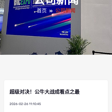
公司新闻
首页
公司新闻
超级对决！公牛大战成看点之最
2026-02-26 11:10:45