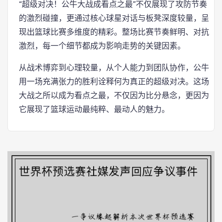
“超级对决！公牛大战成看点之最”不仅展现了攻防节奏
的激烈碰撞，更通过核心球星对话与板凳深度较量，呈
现出篮球比赛多维度的精彩。整场比赛节奏鲜明、对抗
激烈，每一个细节都成为影响走势的关键因素。
从战术博弈到心理较量，从个人能力到团队协作，公牛
用一场充满张力的胜利诠释何为真正的超级对决。这场
大战之所以成为看点之最，不仅因为比分悬念，更因为
它展现了篮球运动最纯粹、最动人的魅力。