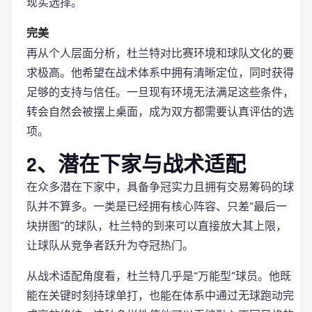
现实选择。
完美
再从个人层面分析，杜兰特对比赛环境和球队文化的要
求极高。他希望在战术体系中拥有清晰定位，同时获得
足够的支持与信任。一旦现有环境无法满足这些条件，
转会自然会被摆上桌面，成为双方都需要认真评估的选
项。
2、潜在下家与战术适配
在众多潜在下家中，具备争冠实力且拥有交易筹码的球
队并不算多。一类是已经拥有核心阵容、只差“最后一
块拼图”的球队，杜兰特的到来可以直接放大其上限，
让球队从竞争者跃升为夺冠热门。
从战术适配角度看，杜兰特几乎是“万能型”球员。他既
能在关键时刻持球单打，也能在体系中通过无球跑动完