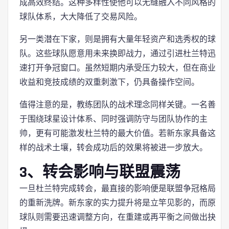
成高效终结。这种多样性使他可以无缝融入不同风格的
球队体系，大大降低了交易风险。
另一类潜在下家，则是拥有大量年轻资产和选秀权的球
队。这些球队愿意用未来换即战力，通过引进杜兰特迅
速打开争冠窗口。虽然短期内承受压力较大，但在商业
收益和竞技成绩的双重刺激下，仍具备操作空间。
值得注意的是，教练团队的战术理念同样关键。一名善
于围绕球星设计体系、同时强调防守与团队协作的主
帅，更有可能激发杜兰特的最大价值。若新东家具备这
样的战术土壤，转会成功后的效果将被进一步放大。
3、转会影响与联盟震荡
一旦杜兰特完成转会，最直接的影响便是联盟争冠格局
的重新洗牌。新东家的实力提升将是立竿见影的，而原
球队则需要迅速调整方向，在重建或再平衡之间做出抉