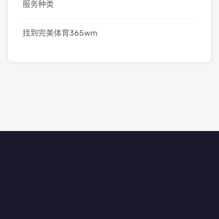
服务种类
找到完美体育365wm