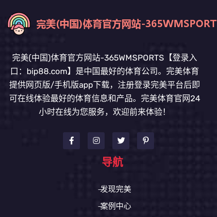
完美(中国)体育官方网站-365WMSPORTS【登录入
口：bip88.com】是中国最好的体育公司。完美体育
提供网页版/手机版app下载，注册登录完美平台后即
可在线体验最好的体育信息和产品。完美体育官网24
小时在线为您服务，欢迎前来体验！
导航
发现完美
案例中心