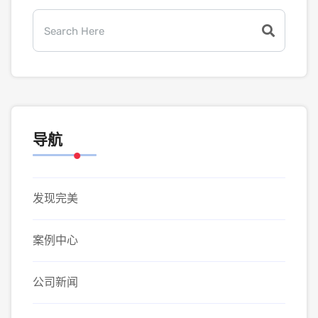
导航
发现完美
案例中心
公司新闻