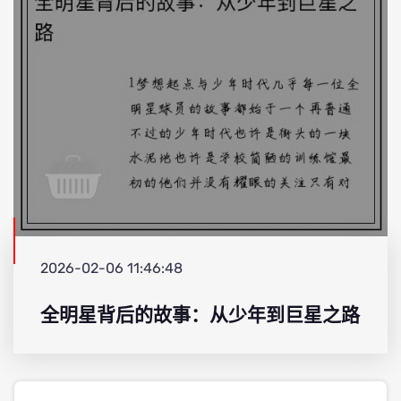
2026-02-06 11:46:48
全明星背后的故事：从少年到巨星之路