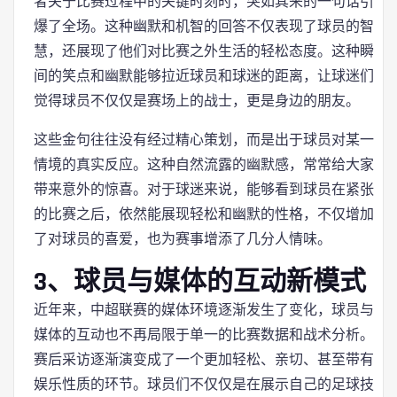
者关于比赛过程中的关键时刻时，突如其来的一句话引
爆了全场。这种幽默和机智的回答不仅表现了球员的智
慧，还展现了他们对比赛之外生活的轻松态度。这种瞬
间的笑点和幽默能够拉近球员和球迷的距离，让球迷们
觉得球员不仅仅是赛场上的战士，更是身边的朋友。
这些金句往往没有经过精心策划，而是出于球员对某一
情境的真实反应。这种自然流露的幽默感，常常给大家
带来意外的惊喜。对于球迷来说，能够看到球员在紧张
的比赛之后，依然能展现轻松和幽默的性格，不仅增加
了对球员的喜爱，也为赛事增添了几分人情味。
3、球员与媒体的互动新模式
近年来，中超联赛的媒体环境逐渐发生了变化，球员与
媒体的互动也不再局限于单一的比赛数据和战术分析。
赛后采访逐渐演变成了一个更加轻松、亲切、甚至带有
娱乐性质的环节。球员们不仅仅是在展示自己的足球技