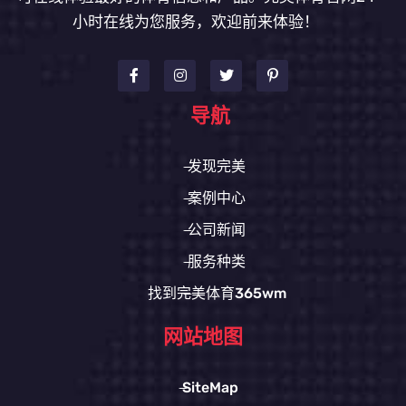
小时在线为您服务，欢迎前来体验！
导航
发现完美
案例中心
公司新闻
服务种类
找到完美体育365wm
网站地图
SiteMap