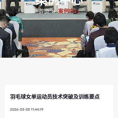
案例中心
首页
案例中心
羽毛球女单运动员技术突破及训练要点
2026-03-05 11:44:19