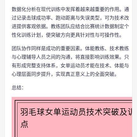
数据化分析在现代训练中发挥着越来越重要的作用。通
过记录击球成功率、跑动距离与失误类型，可为技术改
进提供客观依据。教练团队应结合比赛统计数据制定个
性化训练计划，使突破方向更具针对性与可操作性。
团队协作同样是成功的重要因素。体能教练、技术教练
与心理辅导人员之间的沟通，将直接影响训练效果。只
有形成完整支持体系，女单运动员才能在技术、体能与
心理层面同步提升，实现真正意义上的全面突破。
总结：