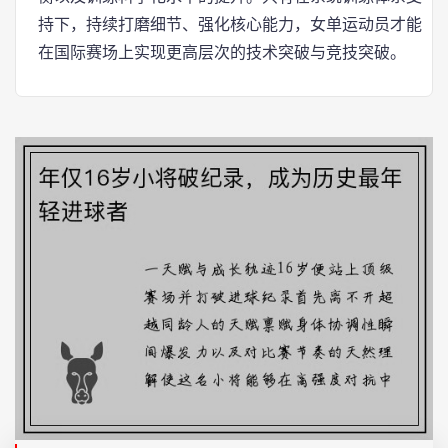
持下，持续打磨细节、强化核心能力，女单运动员才能
在国际赛场上实现更高层次的技术突破与竞技突破。