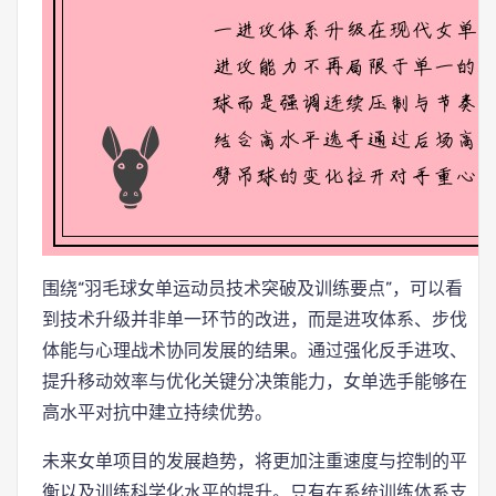
围绕“羽毛球女单运动员技术突破及训练要点”，可以看
到技术升级并非单一环节的改进，而是进攻体系、步伐
体能与心理战术协同发展的结果。通过强化反手进攻、
提升移动效率与优化关键分决策能力，女单选手能够在
高水平对抗中建立持续优势。
未来女单项目的发展趋势，将更加注重速度与控制的平
衡以及训练科学化水平的提升。只有在系统训练体系支