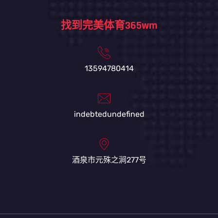
找到完美体育365wm
13594780414
indebtedundefined
酒泉市元殊之涧277号