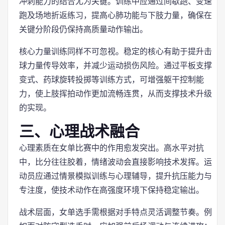
冲刺能力的结合尤为关键。训练中应通过间歇跑、变速
跑及场地折返练习，提高心肺功能与下肢力量，确保在
关键分阶段仍保持高质量动作输出。
核心力量训练同样不可忽视。稳定的核心有助于提升击
球力量传导效率，并减少运动损伤风险。通过平板支撑
变式、药球旋转投掷等训练方式，可增强躯干控制能
力，使上肢挥拍动作更加流畅连贯，从而支撑技术升级
的实现。
三、心理战术融合
心理素质在女单比赛中的作用愈发突出。高水平对抗
中，比分往往胶着，情绪波动会直接影响技术发挥。运
动员应通过情景模拟训练与心理辅导，提升抗压能力与
专注度，使技术动作在高强度环境下保持稳定输出。
战术层面，女单选手需根据对手特点灵活调整节奏。例