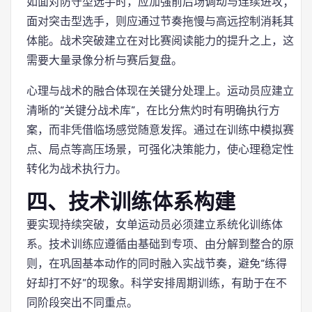
如面对防守型选手时，应加强前后场调动与连续进攻；
面对突击型选手，则应通过节奏拖慢与高远控制消耗其
体能。战术突破建立在对比赛阅读能力的提升之上，这
需要大量录像分析与赛后复盘。
心理与战术的融合体现在关键分处理上。运动员应建立
清晰的“关键分战术库”，在比分焦灼时有明确执行方
案，而非凭借临场感觉随意发挥。通过在训练中模拟赛
点、局点等高压场景，可强化决策能力，使心理稳定性
转化为战术执行力。
四、技术训练体系构建
要实现持续突破，女单运动员必须建立系统化训练体
系。技术训练应遵循由基础到专项、由分解到整合的原
则，在巩固基本动作的同时融入实战节奏，避免“练得
好却打不好”的现象。科学安排周期训练，有助于在不
同阶段突出不同重点。