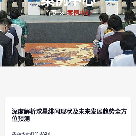
案例中心
首页
案例中心
深度解析球星绯闻现状及未来发展趋势全方
位预测
2026-03-31 11:07:28