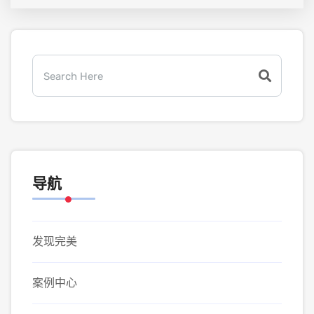
导航
发现完美
案例中心