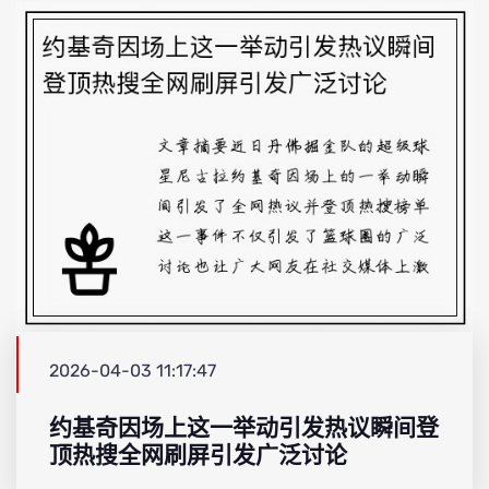
2026-04-03 11:17:47
约基奇因场上这一举动引发热议瞬间登
顶热搜全网刷屏引发广泛讨论