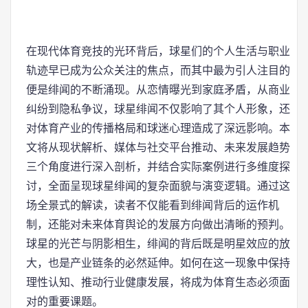
在现代体育竞技的光环背后，球星们的个人生活与职业
轨迹早已成为公众关注的焦点，而其中最为引人注目的
便是绯闻的不断涌现。从恋情曝光到家庭矛盾，从商业
纠纷到隐私争议，球星绯闻不仅影响了其个人形象，还
对体育产业的传播格局和球迷心理造成了深远影响。本
文将从现状解析、媒体与社交平台推动、未来发展趋势
三个角度进行深入剖析，并结合实际案例进行多维度探
讨，全面呈现球星绯闻的复杂面貌与演变逻辑。通过这
场全景式的解读，读者不仅能看到绯闻背后的运作机
制，还能对未来体育舆论的发展方向做出清晰的预判。
球星的光芒与阴影相生，绯闻的背后既是明星效应的放
大，也是产业链条的必然延伸。如何在这一现象中保持
理性认知、推动行业健康发展，将成为体育生态必须面
对的重要课题。