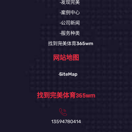
发现完美
案例中心
公司新闻
服务种类
找到完美体育365wm
网站地图
SiteMap
找到完美体育365wm
13594780414