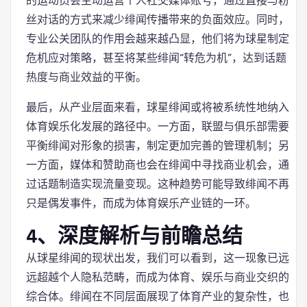
的运动员会主动运营个人社交媒体账号，通过直接与粉
丝对话的方式来减少绯闻传播带来的负面效应。同时，
专业公关团队的作用会越来越凸显，他们将为球星制定
危机应对策略，甚至将某些绯闻“转危为机”，达到话题
热度与商业效益的平衡。
最后，从产业层面来看，球星绯闻或将被系统性地纳入
体育娱乐化发展的路径中。一方面，联盟与俱乐部需要
平衡绯闻对形象的损害，制定更加完善的管理机制；另
一方面，媒体和赞助商也会在绯闻中寻找商业机会，通
过话题制造实现流量变现。这种趋势可能导致绯闻不再
只是偶发事件，而成为体育娱乐产业链的一环。
4、深度解析与前瞻总结
从球星绯闻的现状出发，我们可以看到，这一现象已远
远超越个人隐私范畴，而成为体育、娱乐与商业交织的
综合体。绯闻在不同层面展现了体育产业的复杂性，也