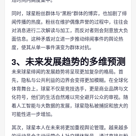
短时间内高度集中。
同时，球星粉丝群体与“黑粉”群体的博弈，也加剧了绯
闻传播的热度。粉丝在维护偶像声誉的过程中，往往会
对消息进行二次解读与加工，而反对者则会刻意放大负
面信息。这种矛盾对立进一步推动绯闻事件的舆论热
度，使其从单一事件演变为群体对抗。
3、未来发展趋势的多维预测
未来球星绯闻的发展趋势将呈现更加复杂的格局。首
先，隐私与公共利益的边界会变得更加模糊。在全球化
体育舞台上，球星不仅是竞技选手，更是商业品牌与文
化符号，他们的生活自然难以完全避开公众的审视。随
着人工智能与大数据的发展，球星隐私被捕捉和放大的
可能性进一步增加。
其次，球星本人在未来将更加重视舆论管理。越来越多