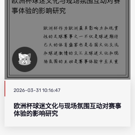
2026-03-31 10:16:47
欧洲杯球迷文化与现场氛围互动对赛事
体验的影响研究