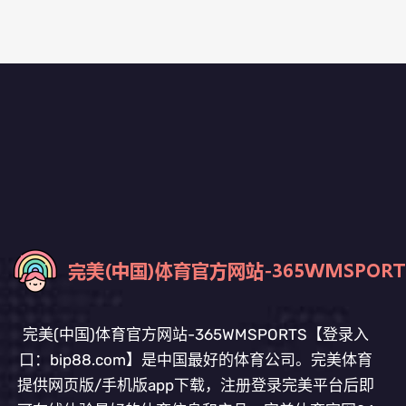
完美(中国)体育官方网站-365WMSPORTS【登录入
口：bip88.com】是中国最好的体育公司。完美体育
提供网页版/手机版app下载，注册登录完美平台后即