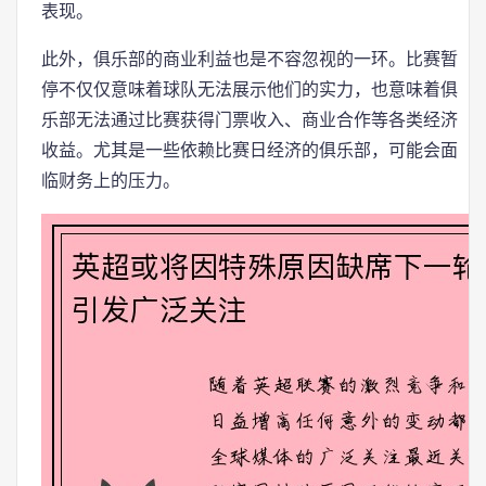
表现。
此外，俱乐部的商业利益也是不容忽视的一环。比赛暂
停不仅仅意味着球队无法展示他们的实力，也意味着俱
乐部无法通过比赛获得门票收入、商业合作等各类经济
收益。尤其是一些依赖比赛日经济的俱乐部，可能会面
临财务上的压力。