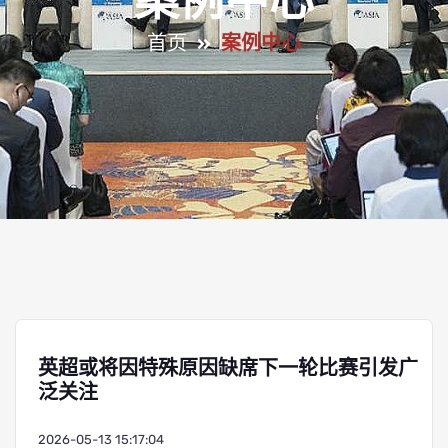
案例中心
首页
案例中心
英超或将因特殊原因缺席下一轮比赛引发广
泛关注
2026-05-13 15:17:04