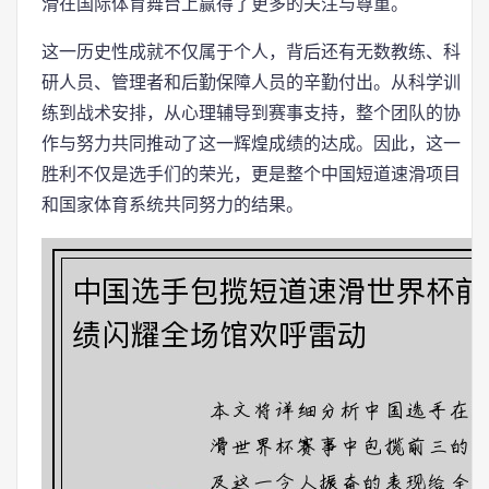
滑在国际体育舞台上赢得了更多的关注与尊重。
这一历史性成就不仅属于个人，背后还有无数教练、科
研人员、管理者和后勤保障人员的辛勤付出。从科学训
练到战术安排，从心理辅导到赛事支持，整个团队的协
作与努力共同推动了这一辉煌成绩的达成。因此，这一
胜利不仅是选手们的荣光，更是整个中国短道速滑项目
和国家体育系统共同努力的结果。