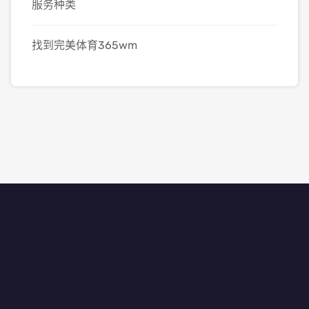
服务种类
找到完美体育365wm