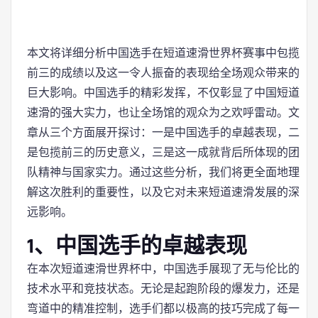
本文将详细分析中国选手在短道速滑世界杯赛事中包揽
前三的成绩以及这一令人振奋的表现给全场观众带来的
巨大影响。中国选手的精彩发挥，不仅彰显了中国短道
速滑的强大实力，也让全场馆的观众为之欢呼雷动。文
章从三个方面展开探讨：一是中国选手的卓越表现，二
是包揽前三的历史意义，三是这一成就背后所体现的团
队精神与国家实力。通过这些分析，我们将更全面地理
解这次胜利的重要性，以及它对未来短道速滑发展的深
远影响。
1、中国选手的卓越表现
在本次短道速滑世界杯中，中国选手展现了无与伦比的
技术水平和竞技状态。无论是起跑阶段的爆发力，还是
弯道中的精准控制，选手们都以极高的技巧完成了每一