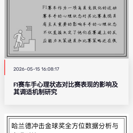
2026-05-15 16:08:17
F1赛车手心理状态对比赛表现的影响及
其调适机制研究