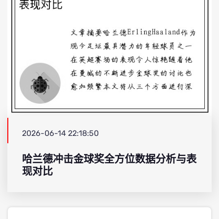
2026-06-14 22:18:50
哈兰德冲击金球奖全方位数据分析与表
现对比