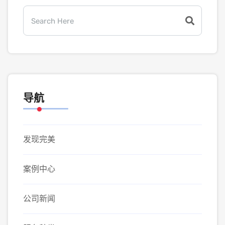
导航
发现完美
案例中心
公司新闻